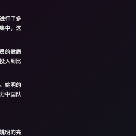
进行了多
集中，这
员的健康
投入到比
。姚明的
力中国队
姚明的亮