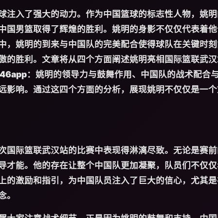
球注入了强大的动力。作为中国篮球的标志性人物，姚明
中国男篮取得了辉煌的胜利。姚明的身影不仅仅代表着他
中，姚明的到来与中国队的完美配合使得球队在关键时刻
傲的胜利。文章将从四个方面阐述姚明亮相国际篮联武汉
46app
：姚明的领导力与鼓舞作用、中国队的战术配合
远影响。通过这四个方面的分析，展现姚明不仅仅是一个
次国际篮联武汉站的比赛中表现得淋漓尽致。无论是赛前
导才能。他的存在让整个中国队更加凝聚，队员们不仅仅
上的激励和指引，为中国队员注入了巨大的信心，尤其是
念。