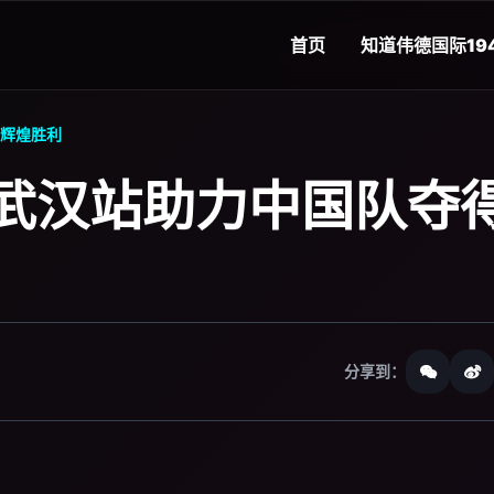
首页
知道
伟德国际19
辉煌胜利
武汉站助力中国队夺
分享到：