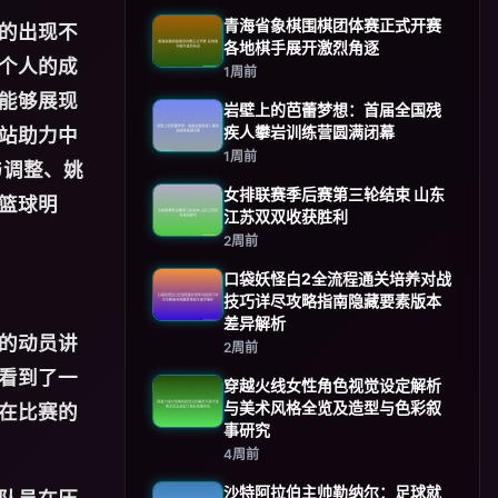
青海省象棋围棋团体赛正式开赛
的出现不
各地棋手展开激烈角逐
个人的成
1周前
能够展现
岩壁上的芭蕾梦想：首届全国残
疾人攀岩训练营圆满闭幕
站助力中
1周前
与调整、姚
女排联赛季后赛第三轮结束 山东
篮球明
江苏双双收获胜利
2周前
口袋妖怪白2全流程通关培养对战
技巧详尽攻略指南隐藏要素版本
差异解析
的动员讲
2周前
看到了一
穿越火线女性角色视觉设定解析
与美术风格全览及造型与色彩叙
在比赛的
事研究
4周前
沙特阿拉伯主帅勒纳尔：足球就