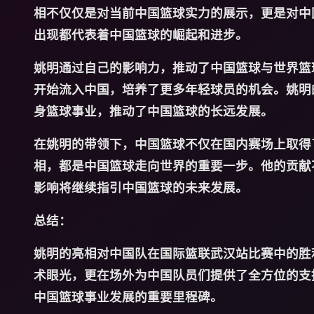
相不仅仅是对当前中国篮球实力的展示，更是对中
出现都代表着中国篮球的崛起和进步。
姚明通过自己的影响力，推动了中国篮球与世界篮
开始流入中国，培养了更多年轻球员的机会。姚明
身篮球事业，推动了中国篮球的长远发展。
在姚明的带领下，中国篮球不仅在国内赛场上取得
相，都是中国篮球走向世界的重要一步。他的贡献
影响将继续指引中国篮球的未来发展。
总结：
姚明的亮相对中国队在国际篮联武汉站比赛中的胜
术眼光，更在场外为中国队员们提供了全方位的支
中国篮球事业发展的重要里程碑。