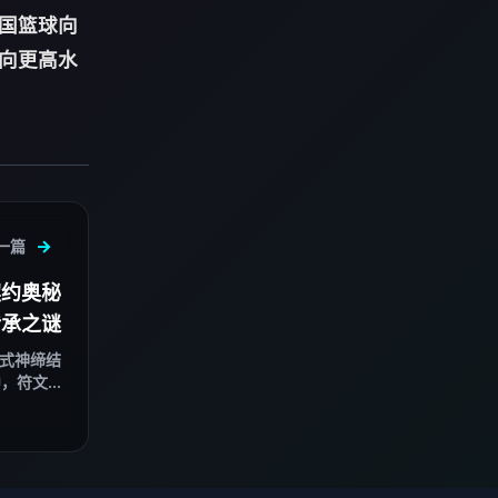
国篮球向
向更高水
一篇
契约奥秘
传承之谜
式神缔结
符文...