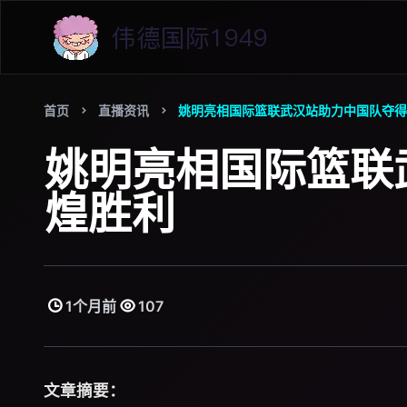
首页
直播资讯
姚明亮相国际篮联武汉站助力中国队夺得
姚明亮相国际篮联
煌胜利
1个月前
107
文章摘要：