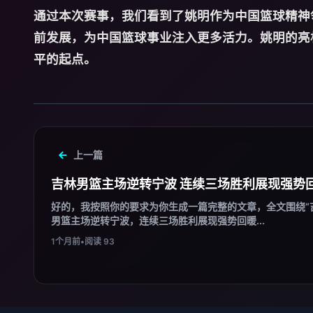
通过本次赛事，我们看到了姚明作为中国篮球精神
前发展，为中国篮球事业注入更多活力。姚明的亮
平的起点。
上一篇
吉林男篮主场逆转宁波 连续三场胜利展现强势
好的，我按照你的要求为你生成一篇完整的文章，全文围绕“
男篮主场逆转宁波，连续三场胜利展现强势回暖...
1个月前
•
阅读 93